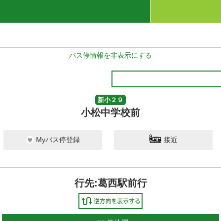
バス停情報を非表示にする
新小２９
小松中学校前
Myバス停登録
接近
行先:葛西駅前行