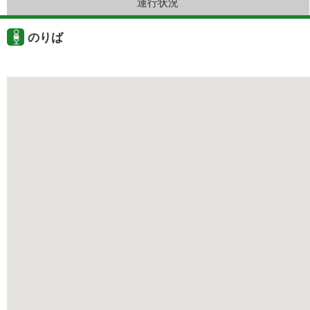
運行状況
のりば