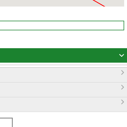



