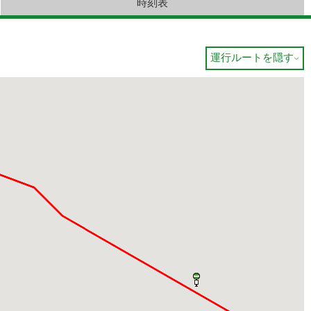
時刻表
運行ルートを隠す
