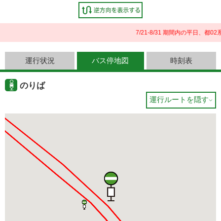
7/21-8/31 期間内の平日
運行状況
バス停地図
時刻表
のりば
運行ルートを隠す
