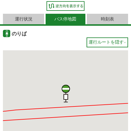
運行状況
バス停地図
時刻表
のりば
運行ルートを隠す
