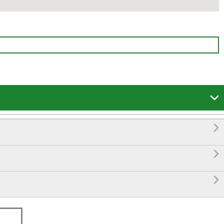



