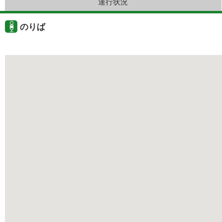
運行状況
のりば