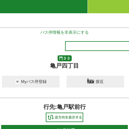
バス停情報を非表示にする
門３３
亀戸四丁目
Myバス停登録
接近
行先:亀戸駅前行