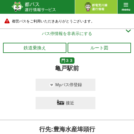
都営バスをご利用いただきありがとうございます。

バス停情報を非表示にする
鉄道乗換え
ルート図
門３３
亀戸駅前
Myバス停登録
接近
行先:豊海水産埠頭行