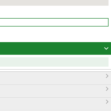



