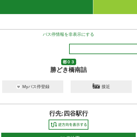
バス停情報を非表示にする
都０３
勝どき橋南詰
Myバス停登録
接近
行先:四谷駅行