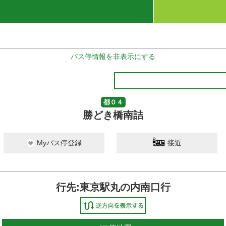
バス停情報を非表示にする
都０４
勝どき橋南詰
Myバス停登録
接近
行先:東京駅丸の内南口行