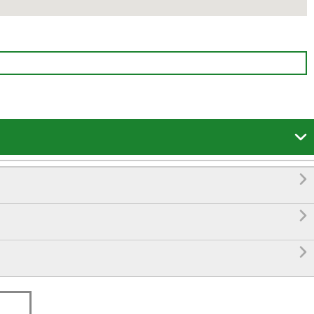



