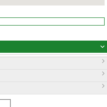



