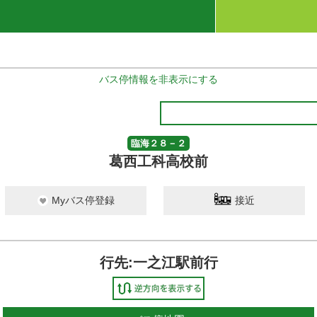
バス停情報を非表示にする
臨海２８－２
葛西工科高校前
Myバス停登録
接近
行先:一之江駅前行