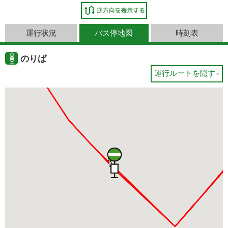
運行状況
バス停地図
時刻表
のりば
運行ルートを隠す
