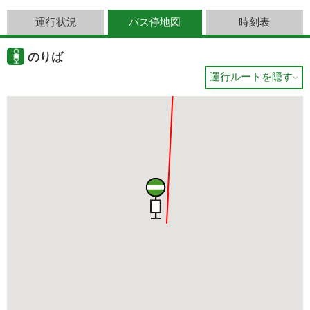
運行状況
バス停地図
時刻表
のりば
運行ルートを隠す
