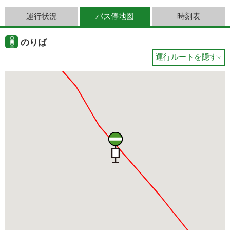
運行状況
バス停地図
時刻表
のりば
運行ルートを隠す
