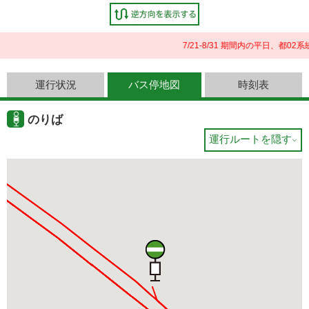
7/21-8/31 期間内の平日、
運行状況
バス停地図
時刻表
のりば
運行ルートを隠す
