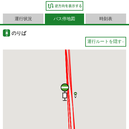
運行状況
バス停地図
時刻表
のりば
運行ルートを隠す
