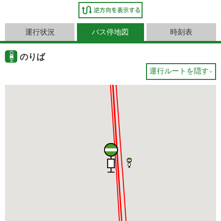
運行状況
バス停地図
時刻表
のりば
運行ルートを隠す
