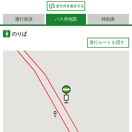
運行状況
バス停地図
時刻表
のりば
運行ルートを隠す
