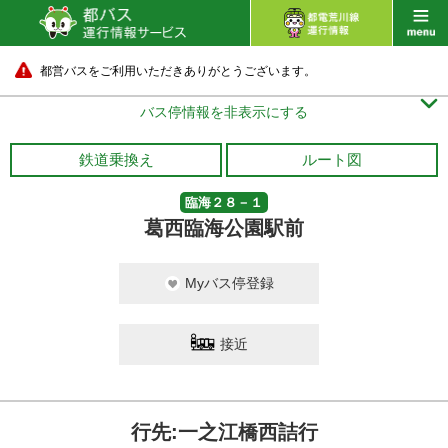
都営バスをご利用いただきありがとうございます。

バス停情報を非表示にする
鉄道乗換え
ルート図
臨海２８－１
葛西臨海公園駅前
Myバス停登録
接近
行先:一之江橋西詰行