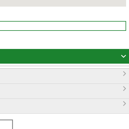



