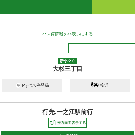
バス停情報を非表示にする
新小２０
大杉三丁目
Myバス停登録
接近
行先:一之江駅前行