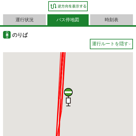
運行状況
バス停地図
時刻表
のりば
運行ルートを隠す
