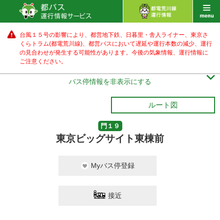
台風１５号の影響により、都営地下鉄、日暮里・舎人ライナー、東京さ
くらトラム(都電荒川線)、都営バス
において遅延や運行本数の減少、運行
の見合わせが発生する可能性があります。
今後の気象情報、運行情報に
ご注意ください。

バス停情報を非表示にする
ルート図
門１９
東京ビッグサイト東棟前
Myバス停登録
接近