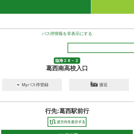
バス停情報を非表示にする
臨海２８－２
葛西南高校入口
Myバス停登録
接近
行先:葛西駅前行