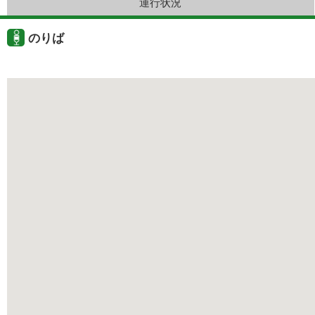
運行状況
のりば