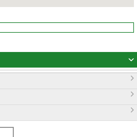



