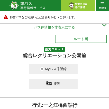
都営バスをご利用いただきありがとうございます。

バス停情報を非表示にする
ルート図
臨海２８－１
総合レクリエーション公園前
Myバス停登録
接近
行先:一之江橋西詰行