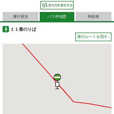
運行状況
バス停地図
時刻表
１１番のりば
運行ルートを隠す
