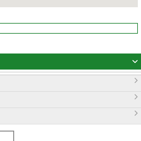



