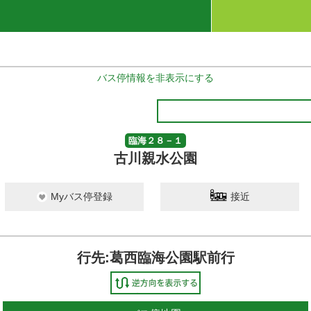
バス停情報を非表示にする
臨海２８－１
古川親水公園
Myバス停登録
接近
行先:葛西臨海公園駅前行