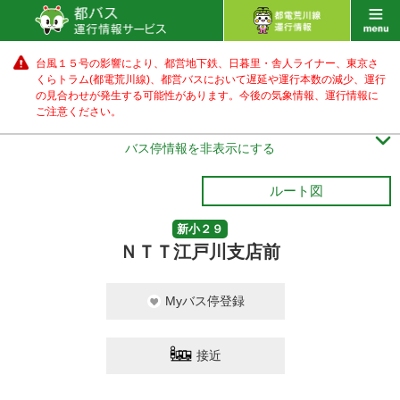
台風１５号の影響により、都営地下鉄、日暮里・舎人ライナー、東京さ
くらトラム(都電荒川線)、都営バス
において遅延や運行本数の減少、運行
の見合わせが発生する可能性があります。
今後の気象情報、運行情報に
ご注意ください。

バス停情報を非表示にする
ルート図
新小２９
ＮＴＴ江戸川支店前
Myバス停登録
接近