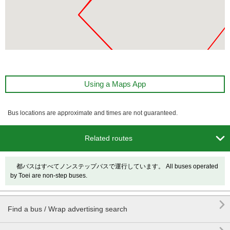
Using a Maps App
Bus locations are approximate and times are not guaranteed.

Related routes
都バスはすべてノンステップバスで運行しています。 All buses operated
by Toei are non-step buses.

Find a bus / Wrap advertising search