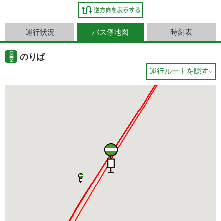
運行状況
バス停地図
時刻表
のりば
運行ルートを隠す
