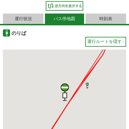
運行状況
バス停地図
時刻表
のりば
運行ルートを隠す
