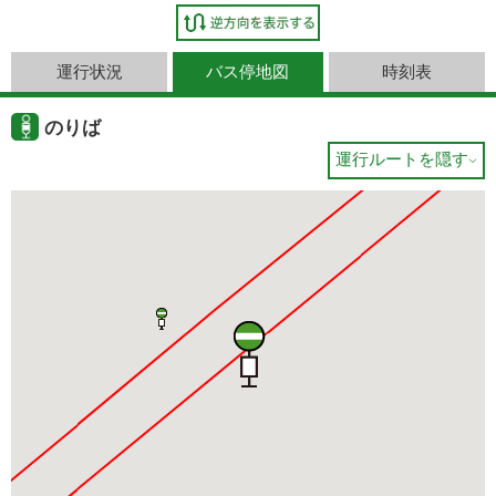
運行状況
バス停地図
時刻表
のりば
運行ルートを隠す
