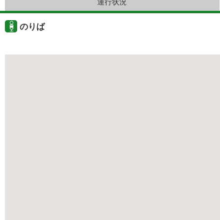
運行状況
のりば