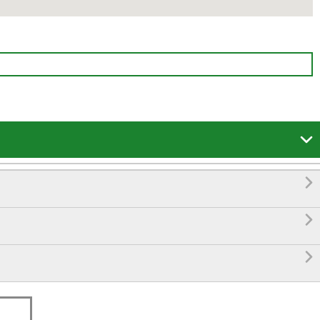



