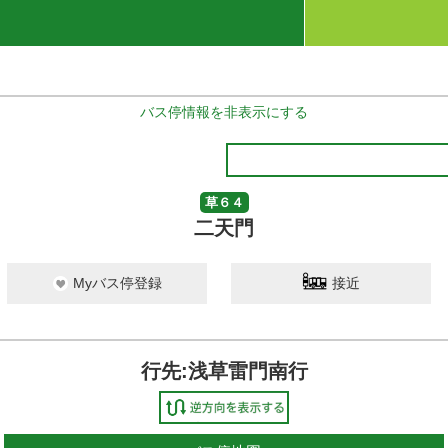
バス停情報を非表示にする
草６４
二天門
Myバス停登録
接近
行先:浅草雷門南行