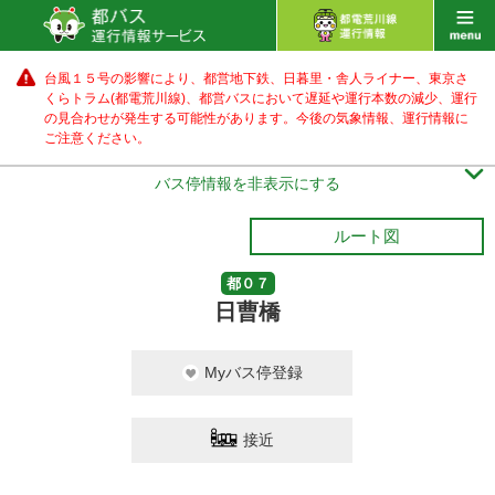
台風１５号の影響により、都営地下鉄、日暮里・舎人ライナー、東京さ
くらトラム(都電荒川線)、都営バス
において遅延や運行本数の減少、運行
の見合わせが発生する可能性があります。
今後の気象情報、運行情報に
ご注意ください。

バス停情報を非表示にする
ルート図
都０７
日曹橋
Myバス停登録
接近