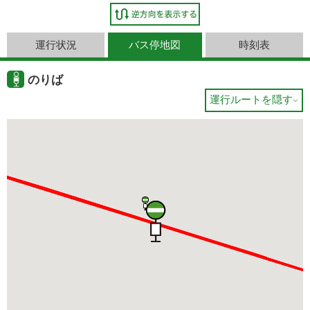
運行状況
バス停地図
時刻表
のりば
運行ルートを隠す
