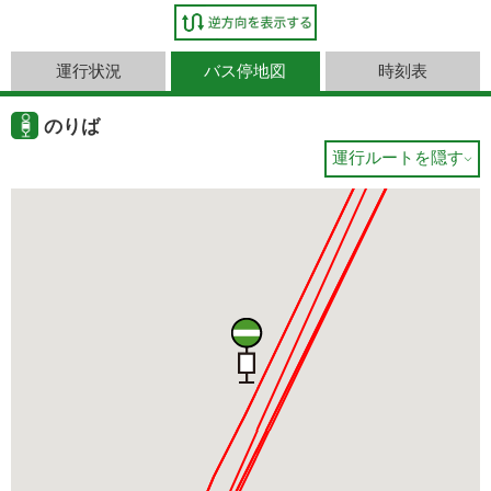
運行状況
バス停地図
時刻表
のりば
運行ルートを隠す
