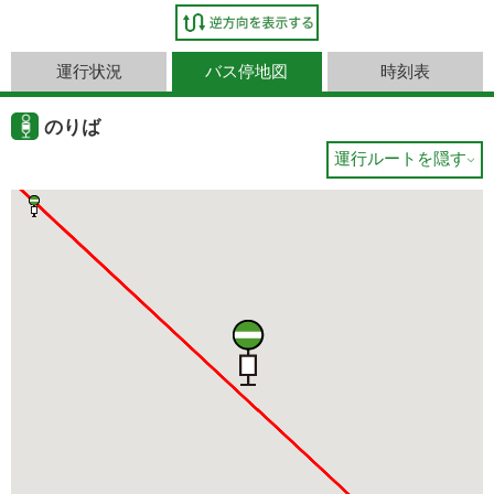
運行状況
バス停地図
時刻表
のりば
運行ルートを隠す
