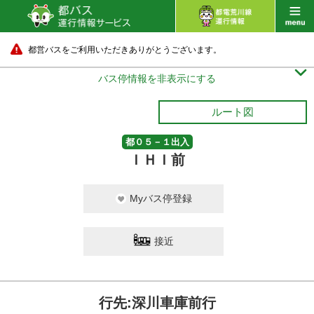
都営バスをご利用いただきありがとうございます。

バス停情報を非表示にする
ルート図
都０５－１出入
ＩＨＩ前
Myバス停登録
接近
行先:深川車庫前行