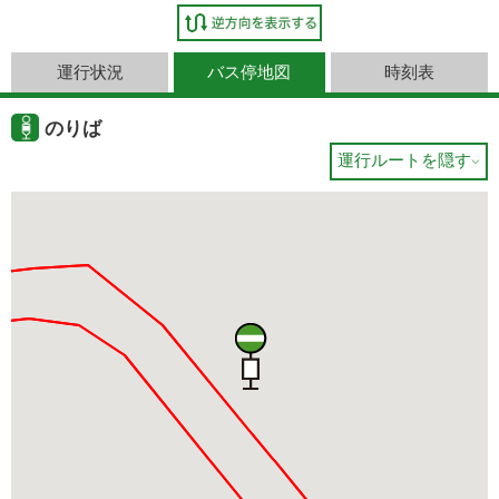
運行状況
バス停地図
時刻表
のりば
運行ルートを隠す
