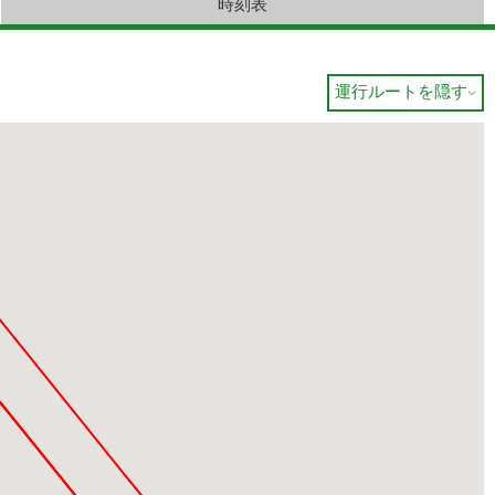
時刻表
運行ルートを隠す
