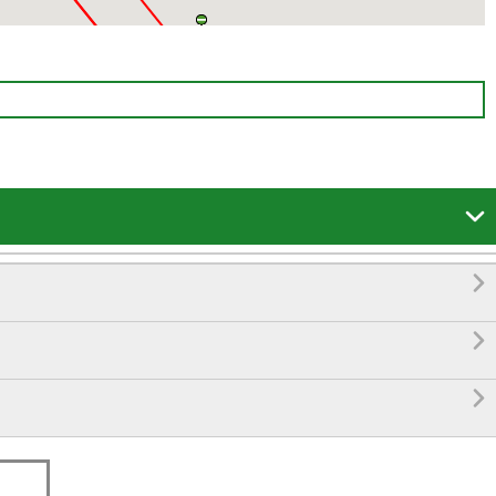



