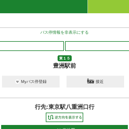
バス停情報を非表示にする
東１５
豊洲駅前
Myバス停登録
接近
行先:東京駅八重洲口行