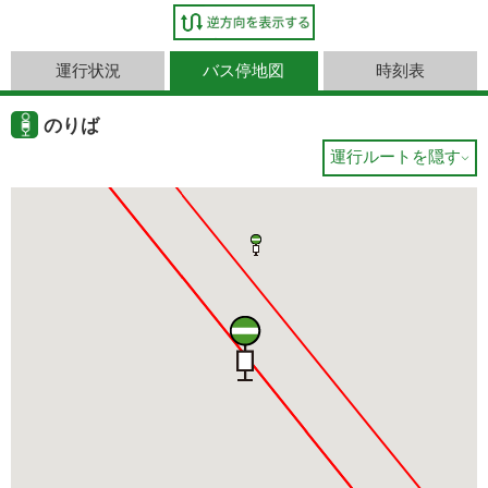
運行状況
バス停地図
時刻表
のりば
運行ルートを隠す
