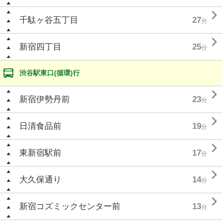

千駄ヶ谷五丁目
27
分

新宿四丁目
25
分
渋谷駅東口(循環)行

新宿伊勢丹前
23
分

日清食品前
19
分

東新宿駅前
17
分

大久保通り
14
分

新宿コズミックセンター前
13
分