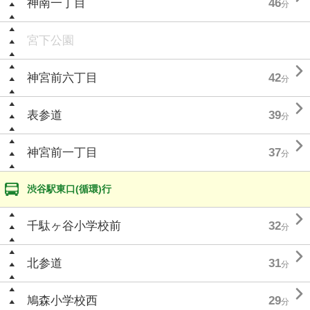
神南一丁目
46
分
宮下公園

神宮前六丁目
42
分

表参道
39
分

神宮前一丁目
37
分
渋谷駅東口(循環)行

千駄ヶ谷小学校前
32
分

北参道
31
分

鳩森小学校西
29
分