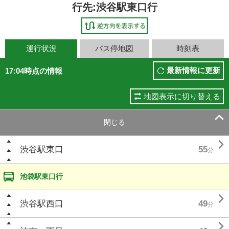
行先:渋谷駅東口行
運行状況
バス停地図
時刻表
最新情報に更新
17:04時点の情報
地図表示に切り替える

閉じる

渋谷駅東口
55
分
池袋駅東口行

渋谷駅西口
49
分
