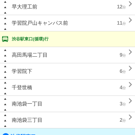

早大理工前
12
分

学習院戸山キャンパス前
11
分
渋谷駅東口(循環)行

高田馬場二丁目
9
分

学習院下
6
分

千登世橋
4
分

南池袋一丁目
3
分

南池袋三丁目
2
分