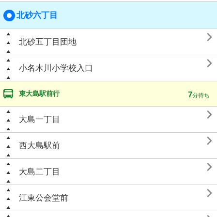
北砂六丁目

北砂五丁目団地

小名木川小学校入口
東大島駅前行
7
分待ち

大島一丁目

西大島駅前

大島二丁目

江東公会堂前