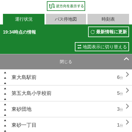
運行状況
バス停地図
時刻表
最新情報に更新
19:34時点の情報
地図表示に切り替える

閉じる

東大島駅前
6
分

第五大島小学校前
5
分

東砂団地
3
分

東砂一丁目
1
分