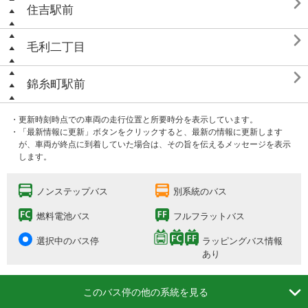

住吉駅前

毛利二丁目

錦糸町駅前
・更新時刻時点での車両の走行位置と所要時分を表示しています。
・「最新情報に更新」ボタンをクリックすると、最新の情報に更新します
が、車両が終点に到着していた場合は、その旨を伝えるメッセージを表示
します。
ノンステップバス
別系統のバス
燃料電池バス
フルフラットバス
選択中のバス停
ラッピングバス情報
あり

このバス停の他の系統を見る