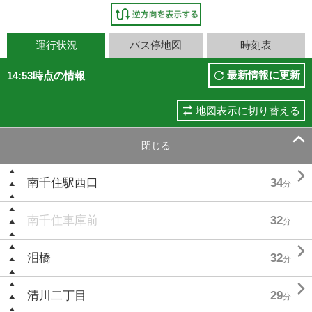
運行状況
バス停地図
時刻表
最新情報に更新
14:53時点の情報
地図表示に切り替える

閉じる

南千住駅西口
34
分
南千住車庫前
32
分

泪橋
32
分

清川二丁目
29
分