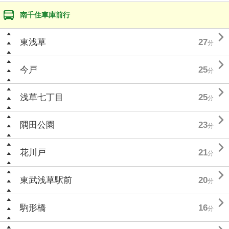
南千住車庫前行

東浅草
27
分

今戸
25
分

浅草七丁目
25
分

隅田公園
23
分

花川戸
21
分

東武浅草駅前
20
分

駒形橋
16
分