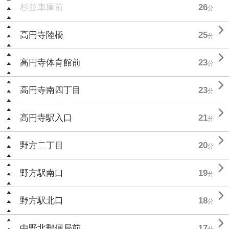
杉並車庫前
26
分

高円寺陸橋
25
分

高円寺体育館前
23
分

高円寺南四丁目
23
分

高円寺駅入口
21
分

野方二丁目
20
分

野方駅南口
19
分

野方駅北口
18
分

中野北郵便局前
17
分