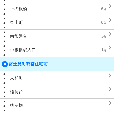

上の根橋
6
分

東山町
6
分

南常盤台
3
分

中板橋駅入口
1
分
富士見町都営住宅前

大和町

稲荷台

姥ヶ橋