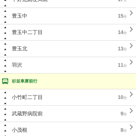

豊玉中
15
分

豊玉中二丁目
14
分

豊玉北
13
分

羽沢
11
分
杉並車庫前行

小竹町二丁目
10
分

武蔵野病院前
9
分

小茂根
8
分