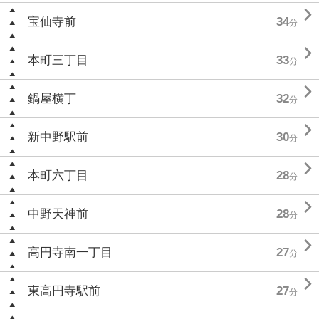

宝仙寺前
34
分

本町三丁目
33
分

鍋屋横丁
32
分

新中野駅前
30
分

本町六丁目
28
分

中野天神前
28
分

高円寺南一丁目
27
分

東高円寺駅前
27
分