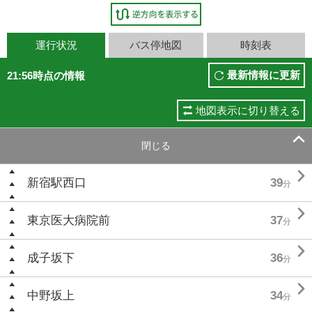
運行状況
バス停地図
時刻表
最新情報に更新
21:56時点の情報
地図表示に切り替える

閉じる

新宿駅西口
39
分

東京医大病院前
37
分

成子坂下
36
分

中野坂上
34
分