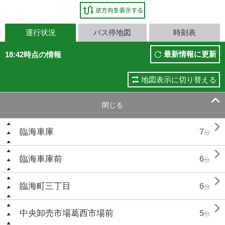
運行状況
バス停地図
時刻表
最新情報に更新
18:42時点の情報
地図表示に切り替える

閉じる

臨海車庫
7
分

臨海車庫前
6
分

臨海町三丁目
6
分

中央卸売市場葛西市場前
5
分