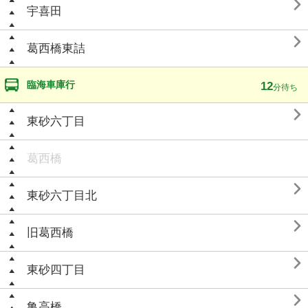

宇喜田

葛西橋東詰
臨海車庫行
12
分待ち

東砂六丁目
葛西橋

東砂六丁目北

旧葛西橋

東砂四丁目

亀高橋