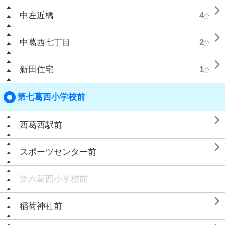

中左近橋
4
分

中葛西七丁目
2
分

新田住宅
1
分
第七葛西小学校前

西葛西駅前

スポーツセンター前
第六葛西小学校前

稲荷神社前