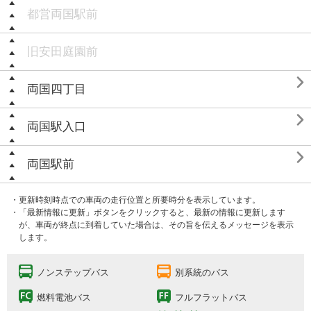
都営両国駅前
旧安田庭園前

両国四丁目

両国駅入口

両国駅前
・更新時刻時点での車両の走行位置と所要時分を表示しています。
・「最新情報に更新」ボタンをクリックすると、最新の情報に更新します
が、車両が終点に到着していた場合は、その旨を伝えるメッセージを表示
します。
ノンステップバス
別系統のバス
燃料電池バス
フルフラットバス