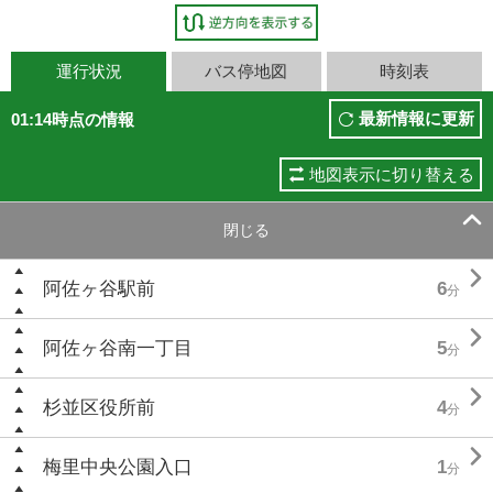
運行状況
バス停地図
時刻表
最新情報に更新
01:14時点の情報
地図表示に切り替える

閉じる

阿佐ヶ谷駅前
6
分

阿佐ヶ谷南一丁目
5
分

杉並区役所前
4
分

梅里中央公園入口
1
分