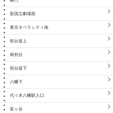
幡代

新国立劇場前

東京オペラシティ南

初台坂上

南初台

初台坂下

八幡下

代々木八幡駅入口

富ヶ谷