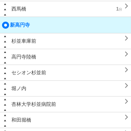

西馬橋
1
分
新高円寺

杉並車庫前

高円寺陸橋

セシオン杉並前

堀ノ内

杏林大学杉並病院前

和田堀橋