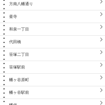

方南八幡通り

釜寺

和泉一丁目

代田橋

笹塚二丁目

笹塚駅前

幡ヶ谷原町

幡ヶ谷駅前
