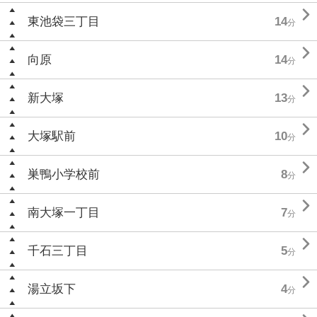

東池袋三丁目
14
分

向原
14
分

新大塚
13
分

大塚駅前
10
分

巣鴨小学校前
8
分

南大塚一丁目
7
分

千石三丁目
5
分

湯立坂下
4
分