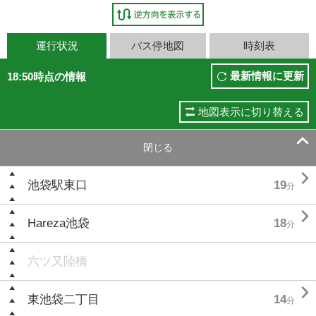
運行状況
バス停地図
時刻表
最新情報に更新
18:50時点の情報
地図表示に切り替える

閉じる

池袋駅東口
19
分

Hareza池袋
18
分
六ツ又陸橋

東池袋二丁目
14
分