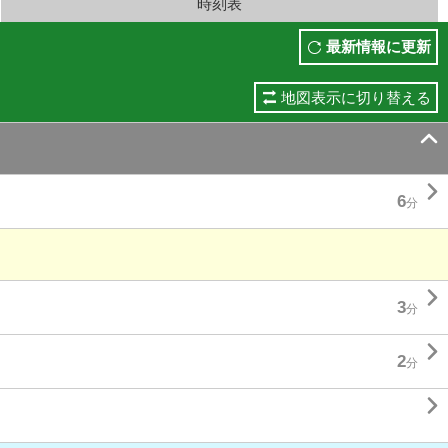
時刻表
最新情報に更新
地図表示に切り替える


6
分

3
分

2
分
