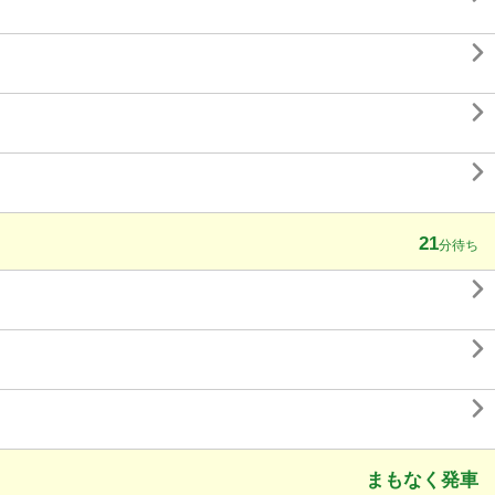



21
分待ち



まもなく発車