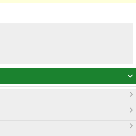



