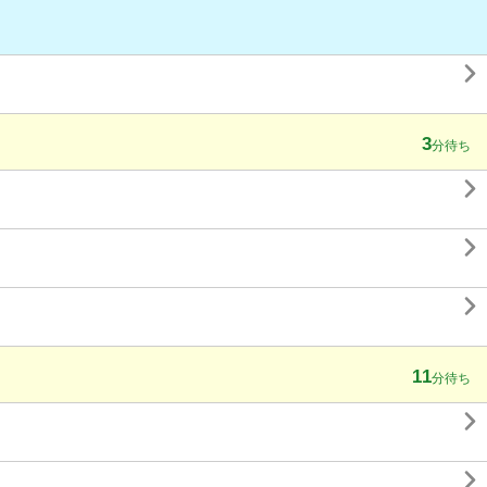

3
分待ち



11
分待ち

