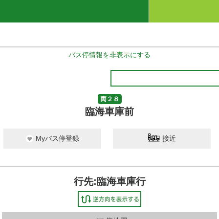
バス停情報を非表示にする
両２８
臨海車庫前
Myバス停登録
接近
行先:臨海車庫行