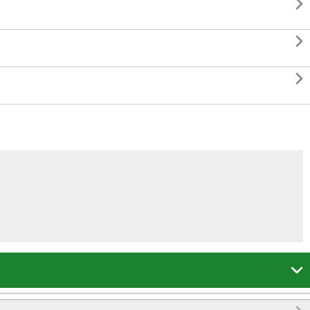



