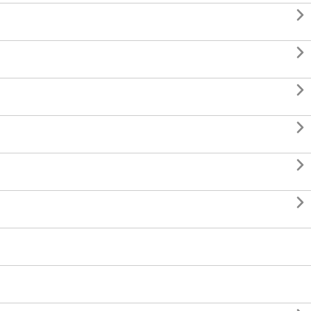





