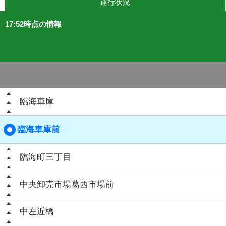
運行状況
17:52時点の情報
臨海車庫
臨海車庫前
臨海町三丁目
中央卸売市場葛西市場前
中左近橋