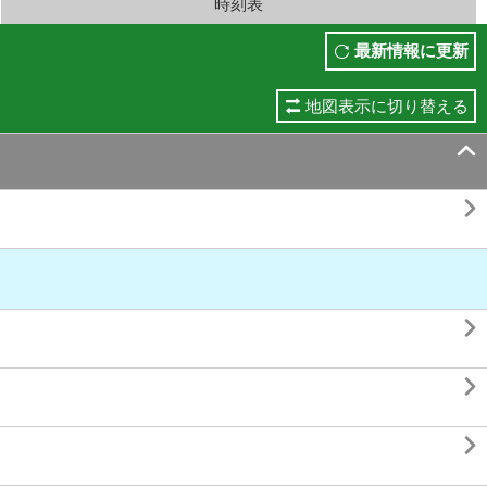
時刻表
最新情報に更新
地図表示に切り替える




