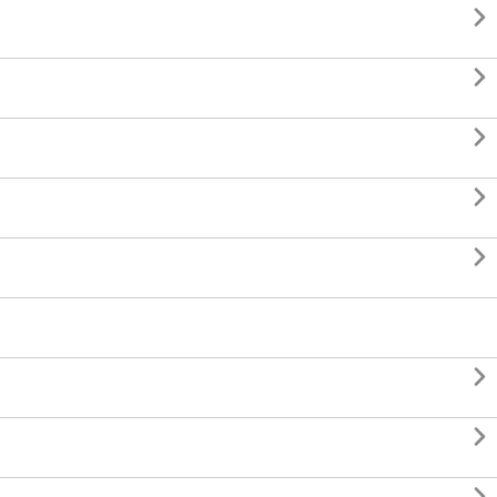






