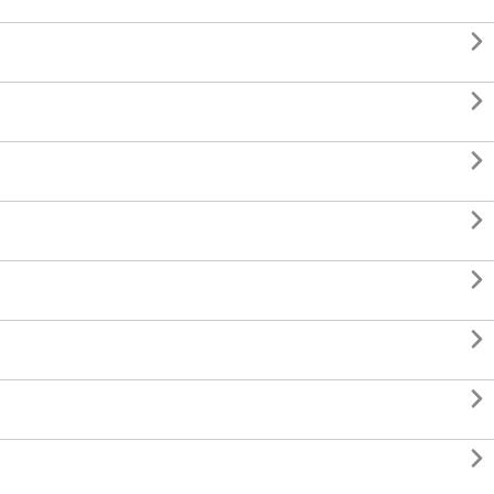







