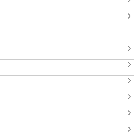







