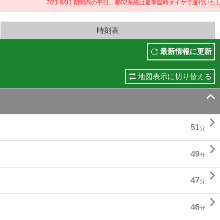
7/21-8/31 期間内の平日、都02系統は夏季臨時ダイヤで運行いたしま
時刻表
最新情報に更新
地図表示に切り替える


51
分

49
分

47
分

46
分