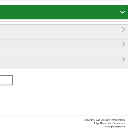




Copyright© 2015 Bureau of Transportation.
Tokyo Metropolitan Government.
All Rights Reserved.