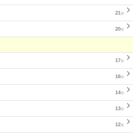

21
分

20
分

17
分

16
分

14
分

13
分

12
分