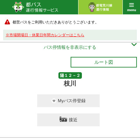
都営バスをご利用いただきありがとうございます。
※市場開場日・休業日年間カレンダーはこちら

バス停情報を非表示にする
ルート図
陽１２－２
枝川
Myバス停登録
接近