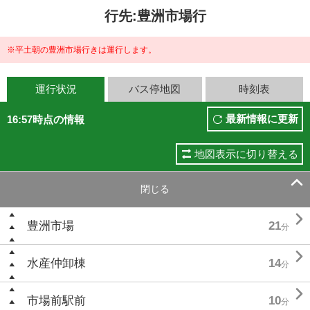
行先:豊洲市場行
※平土朝の豊洲市場行きは運行します。
運行状況
バス停地図
時刻表
最新情報に更新
16:57時点の情報
地図表示に切り替える

閉じる

豊洲市場
21
分

水産仲卸棟
14
分

市場前駅前
10
分