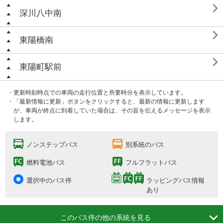

深川八中南

東陽橋南

東陽町駅前
・更新時刻時点での車両の走行位置と所要時分を表示しています。
・「最新情報に更新」ボタンをクリックすると、最新の情報に更新します
が、車両が終点に到着していた場合は、その旨を伝えるメッセージを表示
します。
ノンステップバス
別系統のバス
燃料電池バス
フルフラットバス
選択中のバス停
ラッピングバス情報
あり

このバス停の他の系統を見る