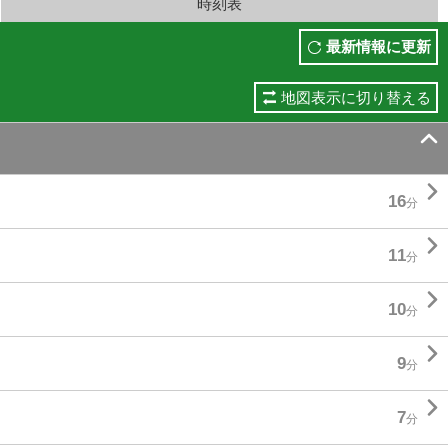
時刻表
最新情報に更新
地図表示に切り替える


16
分

11
分

10
分

9
分

7
分