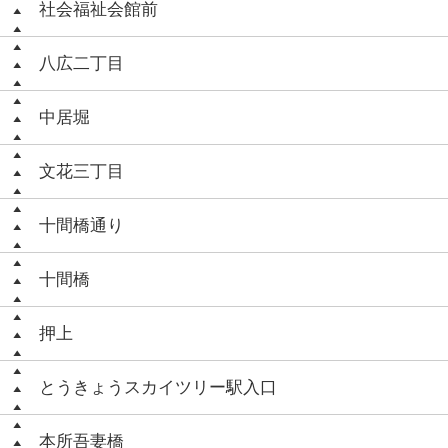
社会福祉会館前
八広二丁目
中居堀
文花三丁目
十間橋通り
十間橋
押上
とうきょうスカイツリー駅入口
本所吾妻橋