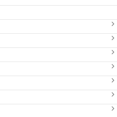






