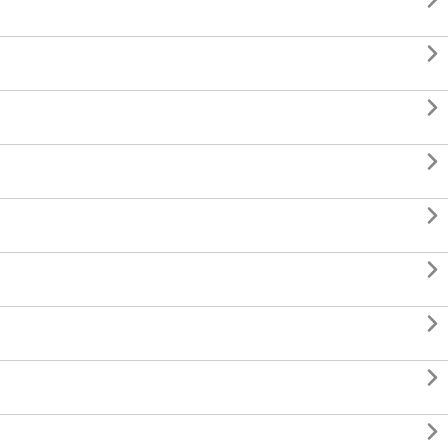








