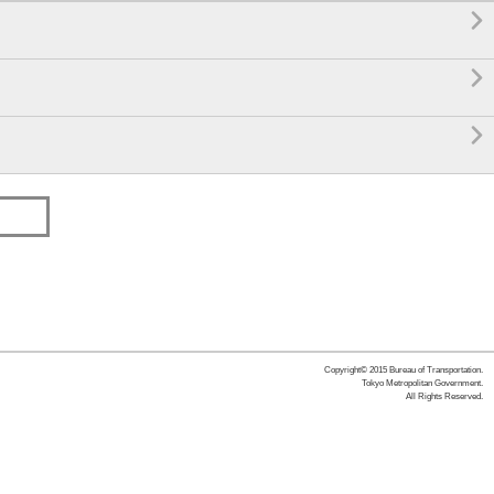



Copyright© 2015 Bureau of Transportation.
Tokyo Metropolitan Government.
All Rights Reserved.