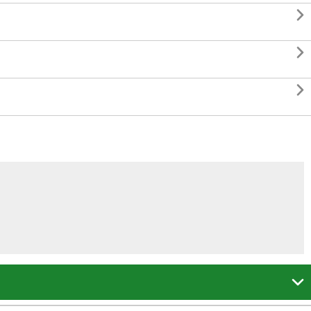



