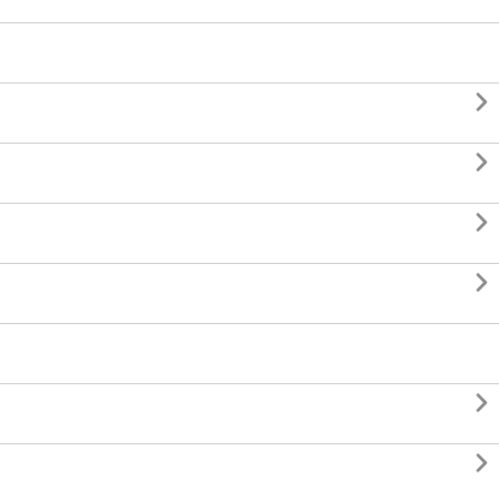





