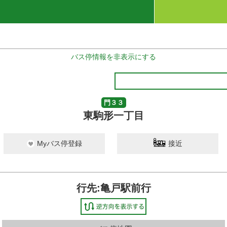
バス停情報を非表示にする
門３３
東駒形一丁目
Myバス停登録
接近
行先:亀戸駅前行