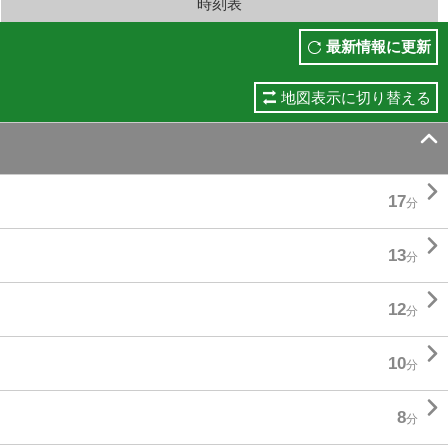
時刻表
最新情報に更新
地図表示に切り替える


17
分

13
分

12
分

10
分

8
分