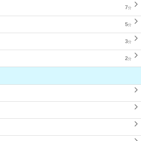

7
分

5
分

3
分

2
分


