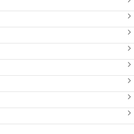







