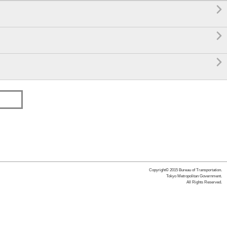



Copyright© 2015 Bureau of Transportation.
Tokyo Metropolitan Government.
All Rights Reserved.