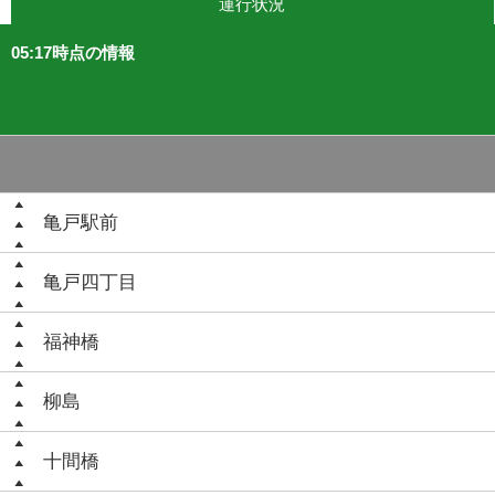
運行状況
05:17時点の情報
亀戸駅前
亀戸四丁目
福神橋
柳島
十間橋