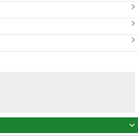



