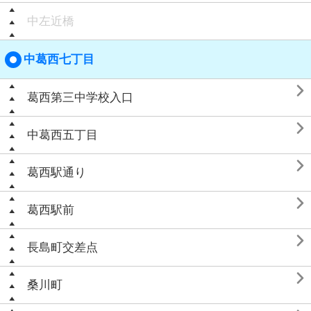
中左近橋
中葛西七丁目

葛西第三中学校入口

中葛西五丁目

葛西駅通り

葛西駅前

長島町交差点

桑川町