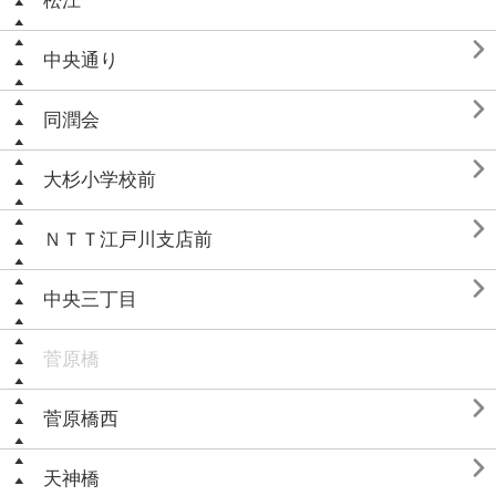
松江

中央通り

同潤会

大杉小学校前

ＮＴＴ江戸川支店前

中央三丁目
菅原橋

菅原橋西

天神橋