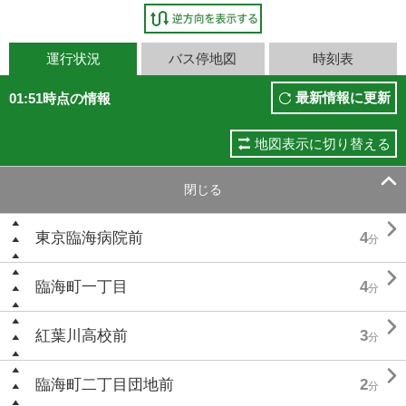
運行状況
バス停地図
時刻表
最新情報に更新
01:51時点の情報
地図表示に切り替える

閉じる

東京臨海病院前
4
分

臨海町一丁目
4
分

紅葉川高校前
3
分

臨海町二丁目団地前
2
分