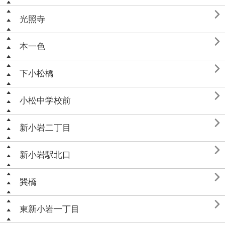

光照寺

本一色

下小松橋

小松中学校前

新小岩二丁目

新小岩駅北口

巽橋

東新小岩一丁目